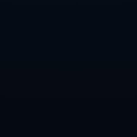
下一篇：範德薩突發腦淤血 荷蘭足球傳奇送往醫院急救.
{Copyright 2024
BETWAY必威 - 必威体育官方网站
All Rights by
必威体育