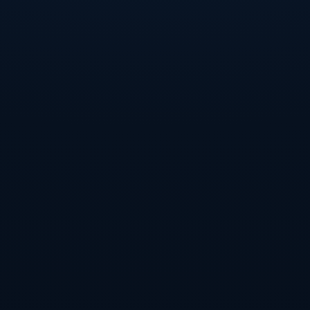
上體現了籃球比賽的本質：一項極度依賴團隊合作的運動。
基於烏度卡的看法，我們也可以聯想到其他成功的案例。例如，在上
賽季，一支聯盟強隊通過對年輕球員的耐心培養，讓他們逐漸發展出穩定
的三分能力與防守站位，最終補足了球隊核心後衛的短板，大大提升了整
體競爭力。這也為那些處於重建期或尋求新突破的球隊提供了一條可行的
道路。
### 關鍵詞融入的延展探討