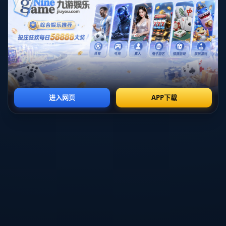
球隊在過去的賽季中，正是因為幾名新秀成員逐漸扛起防守重任，老練的
核心球員才能將更多精力放在進攻末段的關鍵處理上，最終帶領球隊取得
勝利。
### 協同效應帶來的積極影響
年輕球員的成長並非孤立存在，而是直接影響到球隊整體的化學反
應。**更高效的球權分配、更流暢的戰術執行以及團隊凝聚力的提升**，
都能幫助核心球員如範弗裏特在場上發揮得更加自如。這種協同效應實際