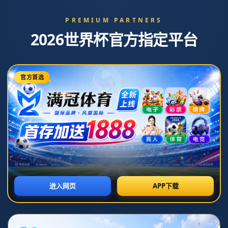
024-5773126
当前位置：
主页
>
新闻中心
烏度卡表示年輕球員的成長會有助於範弗裏特 這對
球隊有積極影響.
时间：2026-07-11T22:58:56+08:00
来源：必威体育
**烏度卡表示年輕球員的成長會有助於範弗裏特 這對球隊有積極影