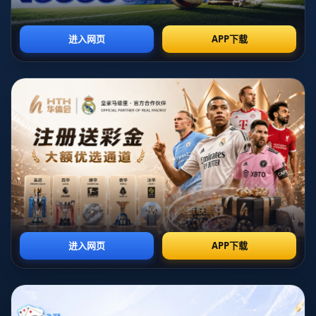
### 年輕球員成長的重要性
在職業籃球聯盟中，年輕球員有著無限的發展可能。他們具有**極強
的學習能力、身體天賦以及巨大的進步空間**，這成為球隊成長和創造長
期競爭力的基石。年輕球員對戰術的適應性和提升潛力，讓教練員能夠根
據戰局靈活組合陣容，從而產生更多戰術變化的可能性。
烏度卡提到，**球隊中一些年輕球員的快速成長**，如學習新戰術、
提升防守的靈活性以及投籃命中的穩定性，都能直接或間接帶動核心球員
的表現。這種成長不僅僅注重數據上的貢獻，還包括整體的比賽理解和場
上的合作精神。
### 範弗裏特的核心角色與壓力分擔
作為球隊的重要核心，範弗裏特是一個**穩定的得分點和關鍵時刻的
領袖**。然而，長期以來對他的依賴也可能帶來潛在隱患，例如體力消耗
過度或背負過多壓力而影響表現。這時候，年輕球員的快速成長就起到了
關鍵作用。
具體來說，**當年輕球員能夠在防守端更積極地承擔責任或在進攻端
削減範弗裏特的壓力時，整個球隊的運轉將更加高效**。舉例來說，某支