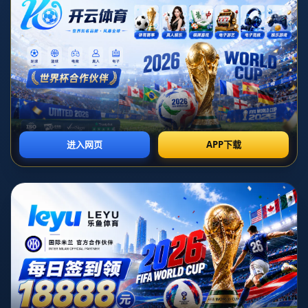
在體育賽場上，每一場比賽都是一場夢想與榮耀的對決。在即將到來
的焦點戰，小久保玲央這位備受矚目的領袖人物將率領他的隊伍對陣強敵
西班牙。這不僅是一場技術與戰術的較量，更是一個跨越國界的夢想追逐
故事。**面對如日中天的西班牙隊，小久保玲央的指揮藝術和團隊合作能
力能否幫助隊伍奪取至高榮耀？**這場比賽備受期待，注定成為體育史上
的經典篇章。