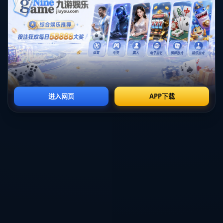
行力，使得他們在多次國際比賽中表現出色。對於小久保玲央而言，這無
疑是一場艱難的挑戰。
### **戰術佈局：日本隊的關鍵突破口**
小久保玲央一向以細密的戰術佈局著稱，他善於觀察對手并果斷調整
策略。根據專家分析，日本隊在這場比賽中的**關鍵突破口**可能在於中
場的組織與轉換速度。在以往的比賽中，西班牙隊雖然控球率高，但也曾
暴露過攻防轉換環節上的薄弱點。日本隊可以嘗試通過加快傳控轉移，針
對西班牙的防守空檔進行快速反擊。
此外，小久保玲央對於年輕球員的使用也是一大亮點。例如，在之前
的亞洲盃中，他大膽啟用年僅19歲的新星，並讓這位球員在對陣韓國的比
賽中打入關鍵球，最終幫助球隊闖入決賽。這次比賽，外界期待他是否會
再次啟用新人，給西班牙隊帶來意想不到的威脅。
### **案例分析：亞洲足球如何挑戰歐洲霸主**
亞洲足球在面對歐洲足球強隊時，常常被認為存在「天生劣勢」，但
事實上，近年的比賽結果顯示，這種差距正逐漸縮小。例如，2018年世界
杯，亞洲球隊日本成功在淘汰賽階段以2:0領先比利時，雖然最終被反