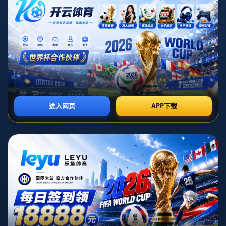
在法甲第28轮的一场焦点战中，巴黎圣日耳曼以0-2的比分不敌雷
恩，这场比赛不仅让球迷感到意外，也揭示了巴黎队在面对顽强对手时的
一些潜在问题。本场比赛的焦点之一无疑是巴黎前锋**姆巴佩**屢次错失
进球良机，而雷恩则靠着一名曾经的巴黎青训球员完成破门实现爆冷。
**前言：巴黎的滑铁卢**
在法甲赛场上，巴黎圣日耳曼一向被视为不可战胜的强队。其由内马
尔、梅西和姆巴佩组成的进攻线可谓豪华至极。然而，在与雷恩的这场较