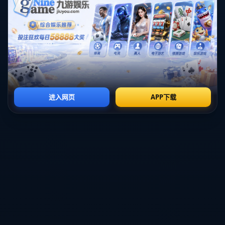
作为巴黎进攻线的核心，**姆巴佩**在这场比赛中表现失常。他曾屡
次获得绝佳的进球良机，但总是与进球擦肩而过。这似乎说明了一种难以
言说的压力，或许是球队战术安排的不顺，亦或是对手的严密防守。这样
的表现反映了姆巴佩在关键时刻的状态起伏，这无疑需要巴黎教练组进行
深刻反思与调整。
**雷恩的策略与执行**
雷恩在这场比赛中的表现无疑值得称赞。他们不仅防守稳固，而且在
进攻上也步步为营，尤其是那位曾出自巴黎青训的球员，他为雷恩攻入关
键的一球，成为本场比赛的最大功臣。这表明，雷恩在面对巴黎这样的豪
门时并未丧失信心，而是稳扎稳打、寻找破绽。
**案例分析：豪门失利的警示**