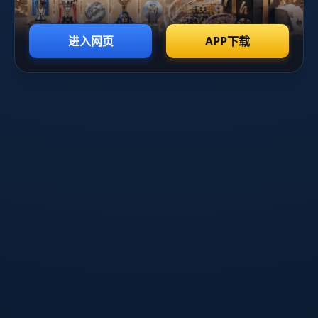
新闻无疑引起了广大足球迷的热议。这一结果不仅关乎国家荣誉，也振动着无
上下滑了2个名次。这一消息无疑对中国足球来说是一个警醒。**国际足
势。因此，排名的变动可能在赛场外有着深远的影响。