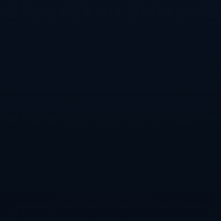
成绩的不理想**。在过去的几场国际比赛中，中国队未能如愿取得预期的
的国家在青训以及职业联赛体系上投入巨大，导致整体实力赶超中国。
渐崛起。这些国家不仅提高了自身体系内球队的水平，还积极邀请**国际