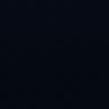
重中之重。利用国际足联提供的青少年发展计划和资金，结合国内的
够引进并稳定培养优秀球员，才能在国际赛场上展现更强的实力。
赛经验。
中国足球才能在未来的排名中重新崛起，赢得应有的荣耀。
茲聯 孫興慜打進熱刺百球凱恩傳射建功.