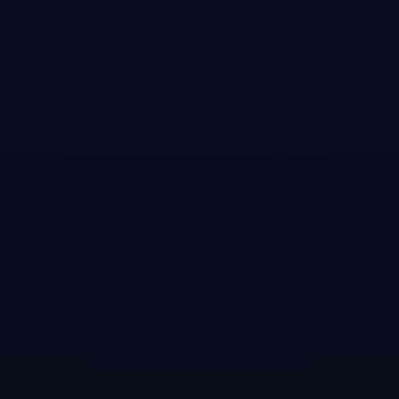
次开出浅盘或平手盘 此时 情绪押注的比例反而减少 数据和战术分析的价值
少犯错为主 对大小球投注者来说 从历史淘汰赛节奏和球队风格着手 选择
半全场 比分等玩法 对于不同风险偏好的玩家 可以灵活组合 以控制波动