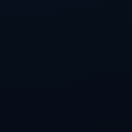
明显提升 例如两支欧洲球队防守极强 但市场有意炒作进攻大战 看
小球或低分赛果 可能会比盲目追高比分更有价值