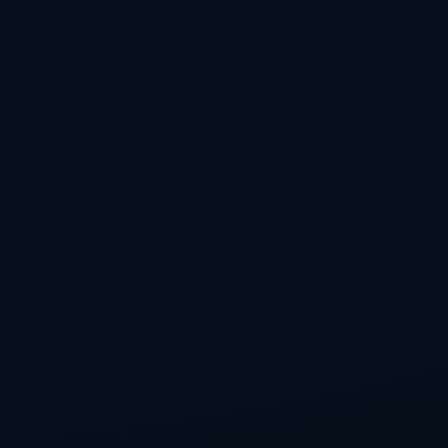
家追逐强队大胜和大球 结果比赛过程却非常胶着 强队掌控控球但迟
性十足 再结合盘口过深这种信号 更可能选择放弃大额单向押注 或