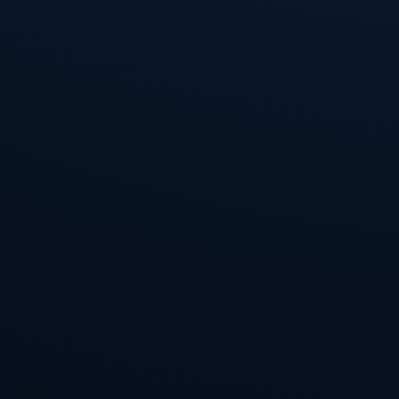
读懂赔率变化 利用信息差而不是与市场对赌
世界杯最新投注策略中 一个高频提到的技巧就是观察赔率和盘
更实用的做法是结合时间点和信息公开情况 来判断赔率变化背
方 再结合球队真实状态和公众热度进行研判 如果盘口调整与你掌
在世界杯这种关注度极高的赛事中 冷门并不少见 但刻意寻找
击效率一般 而盘口给出过深的让球和大球线时 反而可以考虑小球
案例分析 小组赛强队浅盘与淘汰赛稳健盘