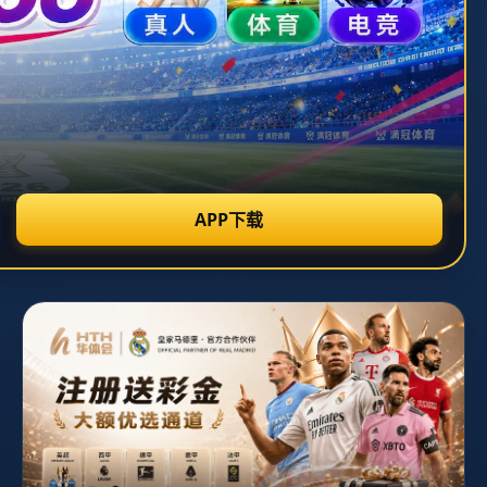
世界杯最新投注攻略与技巧分享
时间：2026-07-11T22:58:56+08:00
来源：必威体育