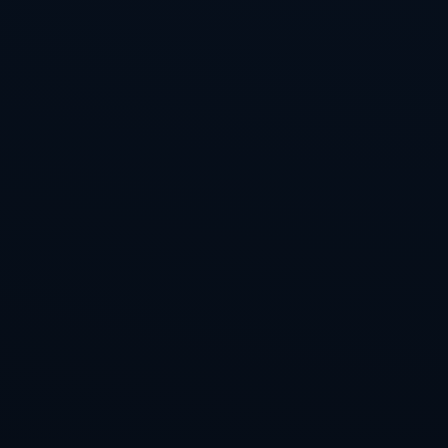
到了淘汰赛 强队面对同档次对手 盘口通常较为稳健 很多场
好多球出现 然而从双方淘汰赛一贯风格来看 更可能是慎重试探和
多样化玩法选择 结合风险偏好进行组合
世界杯投注不仅有传统的胜平负和让球盘 还有进球数 角球数 