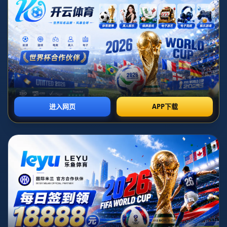
度裹挟。球迷聚在一起看球、讨论战术之余，如何在世界杯上进行下注也
成为热门话题。许多人对这种玩法好奇，却又担心规则复杂、风险太大。
事实上，如果能在充分理解赛事、赔率与资金管理的前提下，从理性角度
参与投注，不仅能提升观赛体验，也能在一定程度上控制风险、避免盲目
跟风。下面将从基础概念、常见玩法、信息分析到风险防范，为你提供一
份相对完整的世界杯下注实战指南。
理解世界杯下注的核心逻辑
在考虑实际下注之前，先要弄清自己在追求什么。有些人希望通过下
注获取收益，有些人只是想增加看球时的紧张感和参与感。无论初衷如
何，都需要意识到一个前提 世界杯下注本质上是一种高风险娱乐形式 而
不是稳定赚钱工具。博彩公司通过设置不同类型的赔率，将球队实力、市
场预期和风险控制结合起来，长期来看他们几乎必然处于优势位置。理性
投注的首要原则是 只使用可以承受损失的闲置资金，把下注视作娱乐支
出而非投资理财。