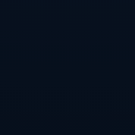
伤筋动骨。要避免情绪化加注，尤其是在连输后试图“追回损失”的心态特
别危险。更理性的做法是提前规划每天或每阶段的下注场次与金额 按照
计划执行，而不是随着现场气氛或群聊舆论随意加码。
案例分析 从盲目跟风到理性判断