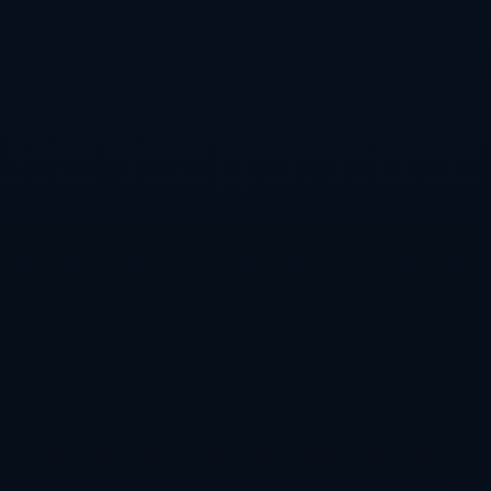
假设有一届世界杯，小组赛首轮，某传统强队A对阵实力一般的球队
B，市场普遍看好A轻松获胜，A胜的赔率只有1 25 看似稳妥。很多人因
为相信“强队不会翻车”而大量下注A胜。结果比赛前传出消息 A队核心前
锋有伤在身 教练考虑保留体力轮换阵容 但部分玩家没有及时关注这一信
息。比赛最终以平局收场，下注A胜的玩家损失惨重。如果从理性的角度
分析，在得知轮换和伤病消息后，可以重新评估A的实际获胜概率是否仍
配得上1 25的低赔率 当强队获胜需要同时满足多重前提 条件开始被削弱