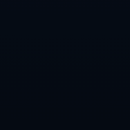
在考虑如何在世界杯上进行下注时，合法合规问题必须被放在前列。
不同国家和地区对体育博彩的法律规定差异很大，有的有官方许可渠道，
有的明确禁止或严格限制。参与前应确认所在地区的法规，选择安全、受
监管的平台，避免卷入非法博彩或诈骗风险。在心理层面，如果你发现自
己频繁超预算下注、情绪随输赢剧烈波动、甚至影响工作和生活，这已经
是博彩行为失控的信号。此时应该主动减少甚至停止下注，必要时寻求专
业帮助或与家人朋友坦诚沟通。真正成熟的观赛态度 是能在享受世界杯
激情的同时 依然保持基本的自律与清醒。
上一篇：2023世界杯比赛直播观看全攻略
下一篇：全面解析世界杯比赛数据统计与分析