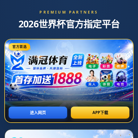
024-5773126
当前位置：
主页
>
新闻中心
全面指南：如何在世界杯上进行下注
时间：2026-07-11T22:58:56+08:00
来源：必威体育
全面指南如何在世界杯上进行下注
每逢世界杯，哪怕平时并不关注足球的人，也会被这场全球盛事的热