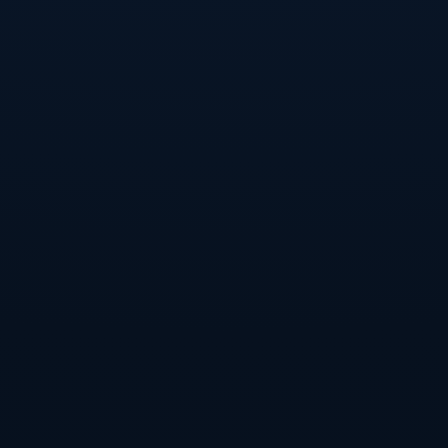
许多新手在世界杯下注过程中栽跟头，并不是因为对比赛判断完全错
误，而是因为没有科学的资金管理策略。一个常见做法是设定总预算 即
在整个赛事期间，只使用固定的一笔资金进行投注，输完即止，不追加、
不赊欠。具体到每场比赛，建议采用固定比例下注 如每次只拿总资金的
2%到5%参与某个盘口，避免孤注一掷。例如你为整届世界杯预留了2000
元娱乐资金，每场就控制在40到100元之间，哪怕遭遇几场连败，也不会