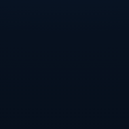
不仅是技战术层面的调整，还包括心理与生理的优化准备，以确保在关键
时刻能有最佳表现。
4、展望2024锦标赛影响力
本届欧洲足球锦标赛不仅是赛事的盛会，也是文化交流的平台。德国
作为东道主，不仅会展现其雄厚的足球文化，也会吸引各国球迷前往观看
比赛，促进国际间的交流与合作。
从历史来看，欧洲足球锦标赛的影响一直在扩大，全球的关注度也不
断上升。赞助商和媒体的利益驱动，推动赛事向更高的标准迈进，为未来
的足球赛事发展奠定基础。
在技术蓬勃发展的今天，本届赛事还将可能利用VR和AR等新技术为
观众提供更好的观看体验，增强参与感。这将对赛事的传播和营销产生深
远影响。