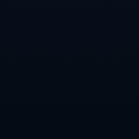
总结：
2024欧洲足球锦标赛作为全欧洲目光聚焦的盛会，充满悬念与荣耀。
从参赛球队的多样性到赛程安排的合理性，每一个环节都值得期待。这不
仅是对足球运动的致敬，更是对人类团结与和谐的反映。
随着各国球队的努力备战与赛场上的激烈较量，值得我们对本届锦标
赛抱有美好的期待。无论是传统强队还是新兴球队，都会为我们奉献一场
场精彩的比赛，让我们拭目以待。
上一篇：曼联强势出击轻松战胜利兹联全场精彩回顾与赛后点评
下一篇：深入探讨英超联赛球队表现与球员发展动态分析
{Copyright 2024
BETWAY必威 - 必威体育官方网站
All Rights by
必威体育