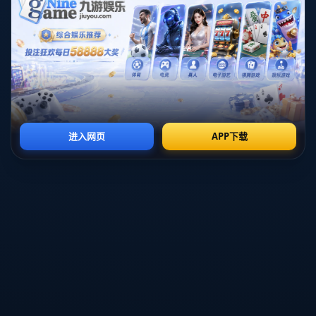
赛、淘汰赛，以及最终的决赛。小组赛将于6月进行，而淘汰赛则在6月下
旬和7月初分批展开。这不仅考验球队的技战术水平，还对体能与调整能
力提出了挑战。
同时，赛程也会影响球队在小组赛中的备战策略。例如，一支球队如
果在小组赛首战中输球，将不得不在接下来的比赛中拿出更为激进的战术
来争取胜利，增加了球员的负担和心理压力。
此外，各球队还需要根据不同时区的气候特点来调整训练和备战。这