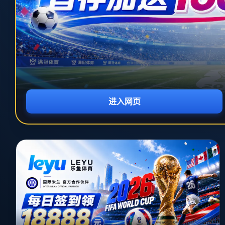
当前位置：
主页
>
新闻中心