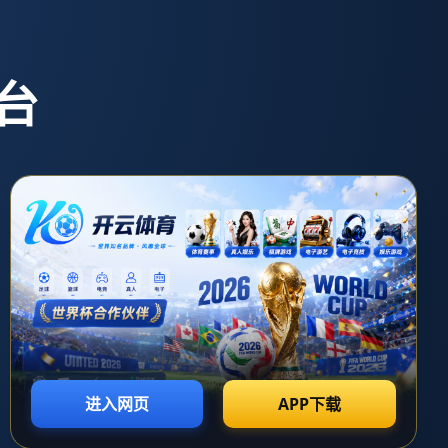
返回首页
|
加入收藏