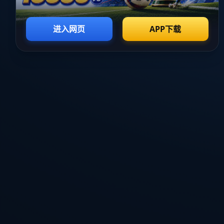
**21-22赛季英超联赛第4轮比賽集錦：精彩对决与关键时刻**
英超联赛一直以来被誉为全世界最具竞争力的足球联赛，而2
中的焦点赛事，带您重温那些令人心跳加速的关键时刻。
在这轮比赛中，多场对决都留下了深刻印象。**切尔西对阵
快速发难，而*利物浦*则依靠对方禁区内的精妙配合予以回击。
场比赛最终以*1-1*握手言和，但过程中的紧张与激烈让球迷们看
另一场值得关注的比赛是**曼城对阵莱斯特城**。曼城一向
的禁区前始终无法找到破门良机。直到比赛进入尾声，*曼城*凭借