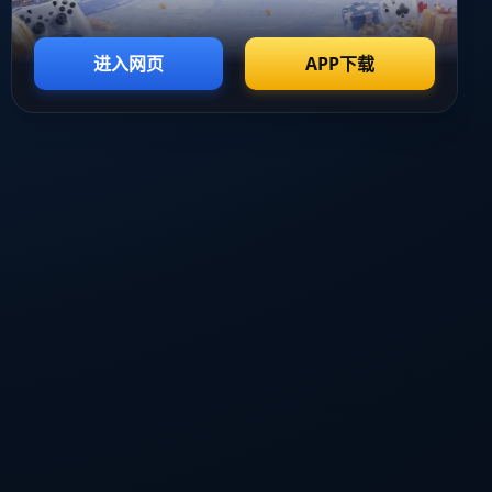
这轮比赛可谓高潮迭起，不容错过。这篇文章将为您详细解读这一轮
状态，此役显得尤为重要。比赛的开局阶段，切尔西凭借流畅的进攻
，切尔西也不甘示弱，在下半场通过无懈可击的反击将比分扳平。这
到了不小的挑战。整场比赛，曼城控球率虽高达70%，但在莱斯特城
再次显示出英超联赛竞争之激烈。