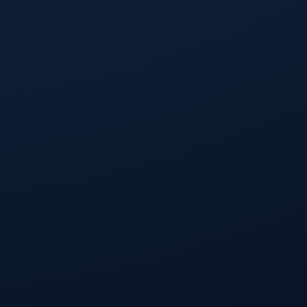
场对阵沙特阿拉伯的比赛中，莱万凭借他的**精准射门和敏锐嗅觉