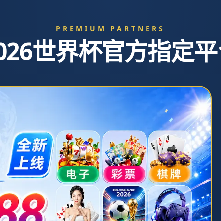
联系方式
新闻中心