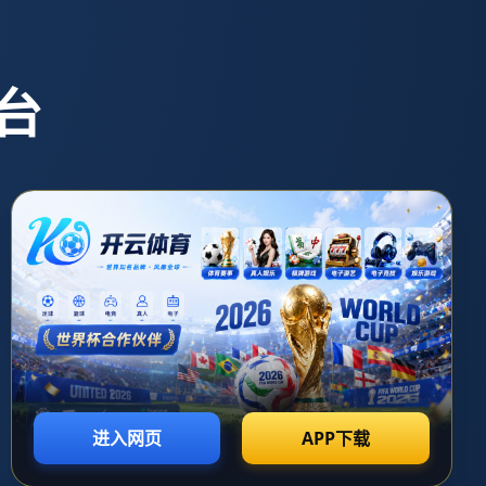
返回首页
|
加入收藏