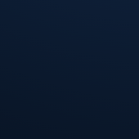
**莱万多夫斯基的突破**
作为波兰国家队的灵魂人物，莱万多夫斯基在俱乐部层面已经
**，终于打破世界杯进球荒，这一进球不仅为波兰锁定胜局，也