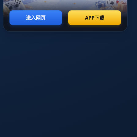
ki）实现了他个人历史性的突破，打入了自己职业生涯中的首个世界杯进