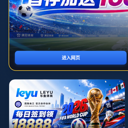
当前位置：
主页
>
新闻中心
世界杯小組賽