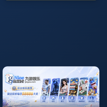
伯雖敗猶榮！.