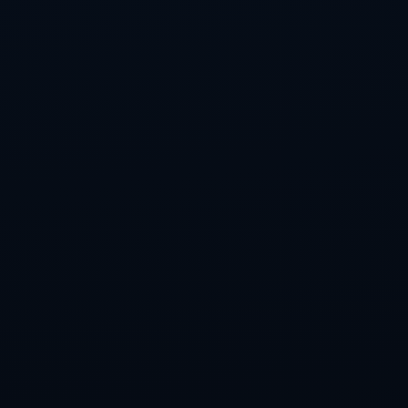
精神和**团队凝聚力**才是关键所在。而波兰则通过这场胜利迈