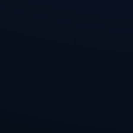
**比赛中的关键战术**