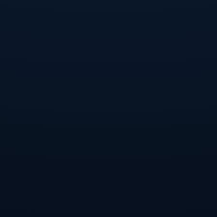
阵型到进攻计划，波兰队展现出极佳的团队合作，并有效限制了沙特的进攻
进一步增强。
神不容忽视。从一开场，他们便展现了**高昂的斗志与顽强的意志力**
掌声，也证明了他们在世界舞台上不可小觑。