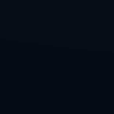
**结语**
纵观整场比赛，沙特阿拉伯尽管未能击败波兰，但获得的不仅
出了坚实一步，朝着更高目标继续前行。在世界杯的舞台上，每一