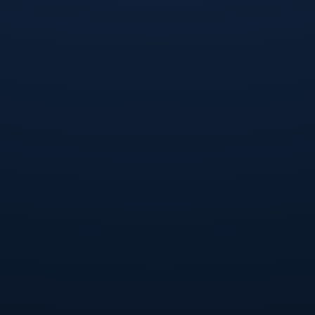
获得了无数荣耀，但在世界杯赛场上的表现一直未能达到外界期望。在这
让他个人的世界杯旅程更具意义。