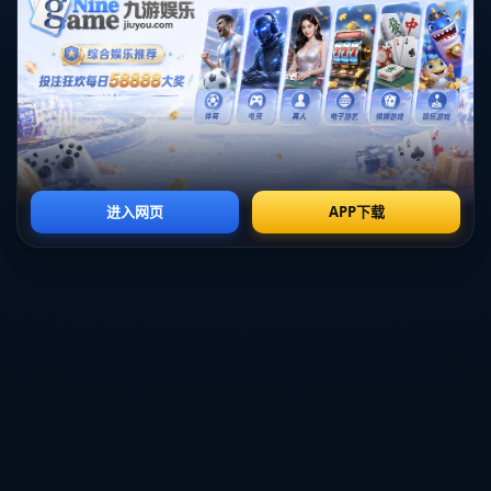
深厚的资源网络，能够为旗下球员提供更具发展空间的选择。
经纪人以团队化运营为核心，通常会在谈判中以两个或多个球员打包
讨论，从而获取更高的转会费和薪资，***这在近年来的职业足球转会市
场并不少见***。例如此前广州队引进高拉特与阿兰时，也是双线同时推
进，最终实现双丰收。此次李昂吴曦联手的传闻，一定程度上可以借鉴类
似的商业逻辑。
---
### **双核驱动：转会能否成就地表最强中前场？**
从现有的球员配置来看，上海海港最缺乏的正是**中后场核心球员**
的补强。吴曦作为一名极具领导力和稳定性的中场球员，能够快速融入球
队并担负起攻防转换任务。而李昂的防守硬度和大局观优势，将为球队提
升后防稳定性提供保障。二人很可能组成新赛季上海海港的双核驱动力。
此外，这样的引入策略也进一步显示了上海海港的长远眼光。当前中
超赛场竞争逐渐趋于“本土化”，外援依赖不断降低，国内核心球员的争夺
成为各队重建的自然趋势。同时，**李昂与吴曦在国家队的多年合作经历
**也将缩短彼此在俱乐部磨合的时间，有望快速在新赛季贡献亮眼表现。