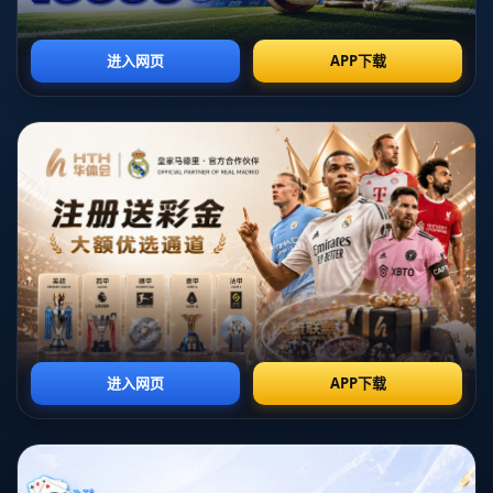
可摧。**
---
### **背后操刀者：同一位经纪人的巧手布局**
值得注意的是，无论是李昂还是吴曦，他们的转会并不仅仅是市场需
求的结果，**背后经纪人巧妙操盘**的因素也是转会引人注目的焦点之
一。据悉，两位球员现任经纪人曾经成功运作多位球员的高额转会，是国
内知名的足球产业“幕后推手”。他不仅熟悉每位球员的技术特点，还拥有