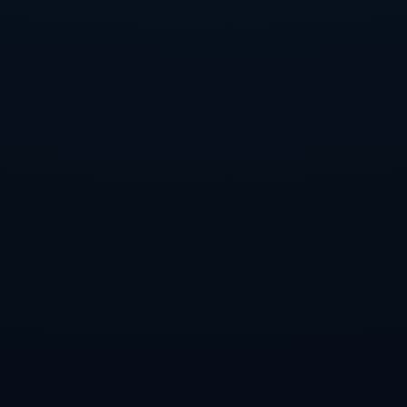
---
### **球员定位的考量：一步到位还是逐步适应？**
尽管引援消息尚未官方确认，但外界对李昂和吴曦加盟上海海港的期
待值高涨。这不仅是因为两人**个人实力出众**，还能为上海海港填补战
术短板。然而也需要注意，球员从老东家到新环境的适应过程涉及多方面
因素，包括俱乐部战术体系、球迷期待值以及团队文化融合等。此前有不
少例子，球员因转会后定位不清晰而导致发展受阻，比如同于国家队出身
的中场球员张稀哲，就曾在留洋时因水土不服而错失最佳黄金期。
但从上海海港的角度来看，他们无疑会确保在战术体系上下足功夫，
以保障两位新援能够迅速找到自己的位置。这种理性运作与精准匹配，为
新赛季中超豪强格局的“洗牌”埋下伏笔。
---
总的来说，**李昂与吴曦携手加盟上海海港**的传闻，无疑是一场转
会市场的标志性事件。如果一切顺利，这对国家队的黄金搭档有望成为上
海海港新赛季腾飞的加速器，一举改变国内职业足坛的发展走势。