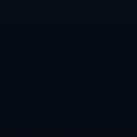
上一篇：西甲第3輪巴列卡諾0-7馬競 六人進球！馬競創隊史最大客場
{Copyright 2024
BETWAY必威 - 必威体育官方网站
All Rights by
必威体育