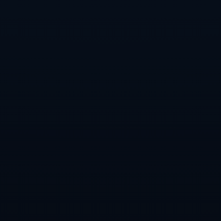
然而，这一领先并没有让皇家马德里陷入困境，反而激发了他们更加强烈的
斯的进球源自一次精准的个人突破，他在几乎不可能的情况下将球送入网
助攻为皇家马德里的第二个进球打下基础。瓊阿梅尼在中场的调度和控
是一名传统的中场球员，更像是一个无处不在的组织者和战术核心。
他们逆转比赛的决心和能力。莫德里奇的远射让人叹为观止，而本泽马的
这场比赛不仅仅是一次普通胜利，更多的是信心的提升，以确保他们在强