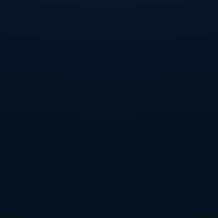
觑的实力。在西甲第25轮的比赛中，皇家马德里以3-1的比分逆转西班牙