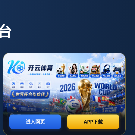
返回首页
|
加入收藏