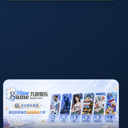
皇馬逆轉西班牙人！.