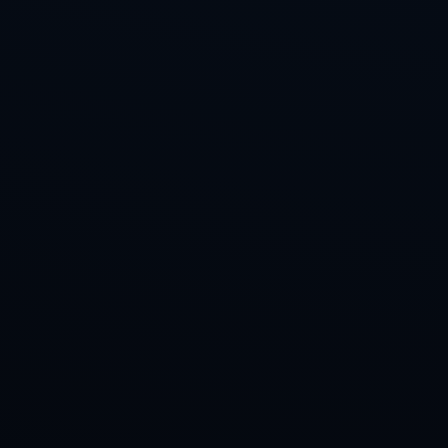
**成功的背后：团队的力量**
皇家马德里的成功并非单靠某一名球员的出色表现，而是整支
保了反攻的有效性。这种团队合作的精神和策略上的精湛部署，使
**未来展望与启示**
随着这场胜利，皇家马德里在积分榜上的地位得到进一步巩固
他们在后防线上的漏洞和不足，需要在接下来的比赛中进行调整和
通过这场经典的逆转之战，皇家马德里向世人展示了球队的韧
上一篇：熱蘇斯受傷動手術成功憾需缺陣數月 英超領跑阿森納
公司简介
产品中心