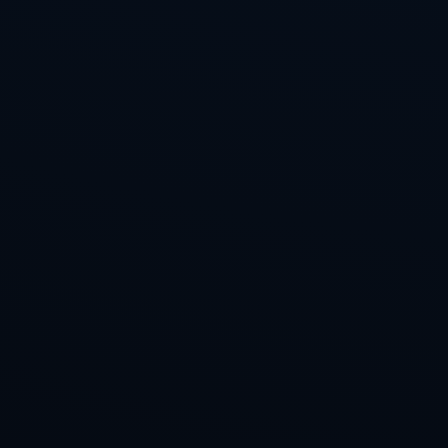
然而，約旦隊雖然最終未能獲勝，但仍然在比賽中展現出頑強
面對技術超群的對手，約旦隊絲毫不怯場，給西班牙隊帶來了一定
**西班牙隊的戰術調整**
西班牙隊能夠保持領先，並再度擴大比分，很大程度上要歸功
牙隊不僅能夠維持進攻壓力，還能有效制止約旦隊的反撲。**
值得注意的是，西班牙的進攻並非完全依賴明星球員的個人能