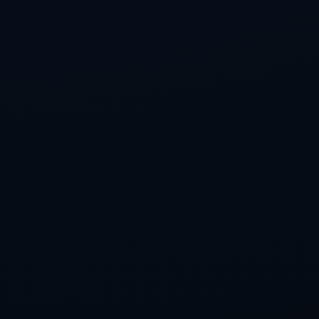
。**這次進攻展現了約旦隊良好的戰術執行力與進取心**。儘管
補球員，以加強中場控制和防守穩定性。**這樣的策略確保了西班
隊時，也能保持高度競爭力。