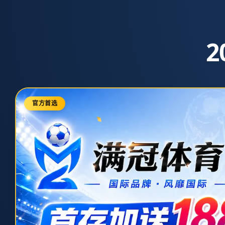
024-5773126
网站首页
关于我们
产品中心