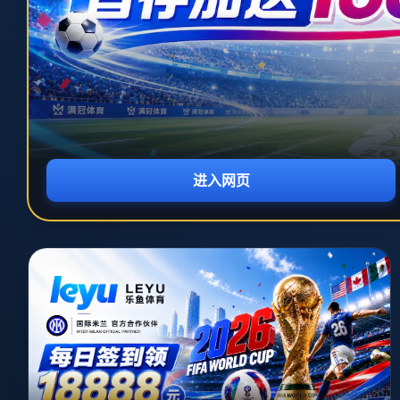
当前位置：
主页
>
新闻中心