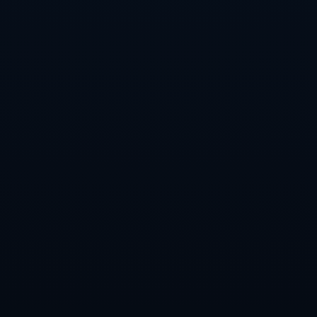
的抵抗力。在比賽的下半場，他們抓住一次反擊機會，成功為自己扳回一城
的挑戰。
於他們的戰術調整能力。教練在比賽中迅速做出調整，在關鍵時刻派上替
力，而是強調整體配合和戰術執行。這也讓他們即便在面對不同風格的球