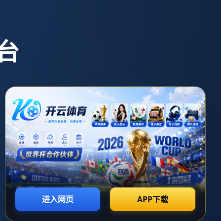
返回首页
|
加入收藏