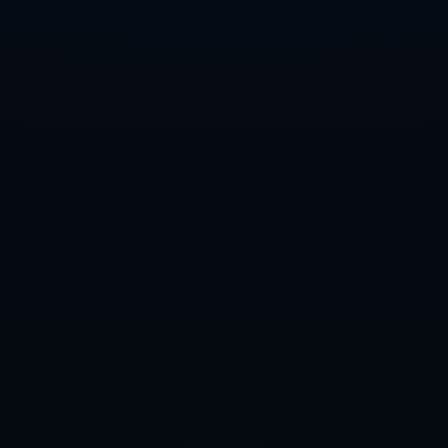
為世界各地的足球愛好者展示了進攻足球的**無窮魅力**。他們的比賽
足球**的完美體現。通過精湛的技術和智慧的戰術選擇，西班牙隊再一次
！.
下一篇：基恩：桑喬應向滕哈格
新闻中心
联系我们
扫一扫二维码
微信服务号