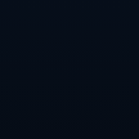
賽，並相信機會總會來臨。這樣的信念讓他在關鍵時刻不會畏懼失誤，而
是勇敢迎接挑戰。
### **總結歐文的“心態力量”**
**歐文的獨特之處在於他的心理韌性**。不僅是在比賽中即便手感不
佳時，他依舊能保持積極的心態；更重要的是，他以卓越的適應能力證明
了一個真理：真正的頂級球員從不僅僅依賴於手感，而是依靠內在的心理
強度去解決問題。他在場上的專注以及場下的洞察力，都讓他成為了這個
時代極具個性和影響力的球員。
當馬紹爾指出**歐文的心態獨特**時，他其實是在提醒我們，面對任
何挑戰，內心的堅韌與平靜或許比一瞬間的成功更重要。而歐文，無疑是
一個讓這種智慧在籃球場上閃耀的例子。