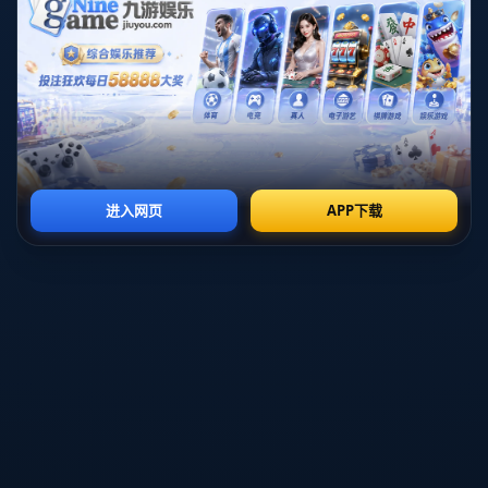
NBA歷史上的經典畫面之一。
而在場下，歐文則是熱愛探索不同領域、追求內心自由的影響者。他
熱衷於哲學、文化甚至神秘主義，對生活的多方面興趣讓他彷彿成為一名
“思想家球員”。這種多元化的生活方式也許正是促成他在比賽中應對壓力
時如此從容的原因。馬紹爾曾在多次採訪中提及，由於歐文始終遵循“保
持內心平衡”的信條，他無論身處何種局面，總能找到釋放壓力的方式。
### **案例分析：歐文的逆境表現**