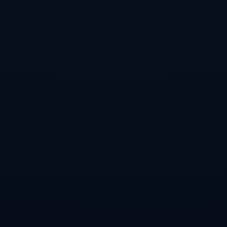
季。门兴对待索默的态度与此略有相似之处，他们深知一笔划算的交易有
时候可能会导致一段更复杂的局面。
**结论与展望**
目前，此次报价仍在业界引发讨论，拜仁是否会提高报价或转而寻求
其他目标门将尚不明确。对于门兴来说，留住索默不仅是现阶段的战略需
求，也是对未来保持竞争力的重要布局。随着转会市场的不断变化，拜仁
和门兴如何在此事件后调整策略将成为德甲新赛季的重要看点。