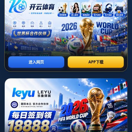
在近年的足球转会市场中，*德甲*一直是备受关注的焦点，而拜仁慕
尼黑与门兴格拉德巴赫关于门将扬·索默的转会新闻更是炒得沸沸扬扬。
这一次，拜仁以900万欧元的报价，希望从门兴手中带走这位经验丰富的
门将，但却遭到了门兴的拒绝。本文将为您详细解读这次事件背后的诸多
因素以及对两家俱乐部的影响。
**德甲巨头的守门员之争**
拜仁慕尼黑作为*德甲*的霸主，一直以来都注重构建一支稳固而坚实
的防守阵线。现任主力门将诺伊尔虽然表现出色，但年龄增长和伤病问题