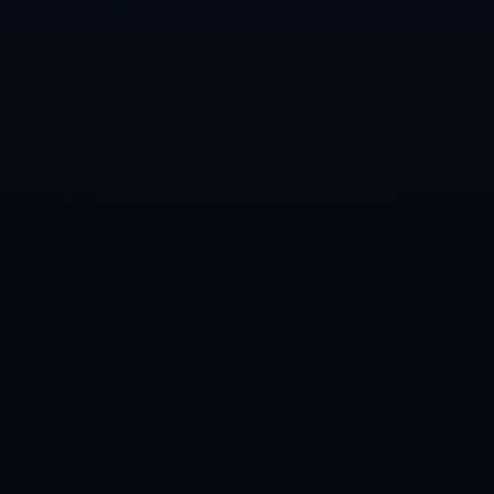
然而，正是因为**他对胜利的无比渴望和对足球的无尽热爱**，才促成了
表现都证明了即使在球员生涯的后期，他依然能够为球队贡献力量。这种
部在面对挑战时的不同策略。尤文图斯需要从内部寻求改变，寻找一种全
员的倚重，都展示了意大利足球的多样性和深厚底蕴。无论是球队的重建
。
下一篇：盧頓因球場升級工作推遲
新闻中心
联系我们
扫一扫二维码