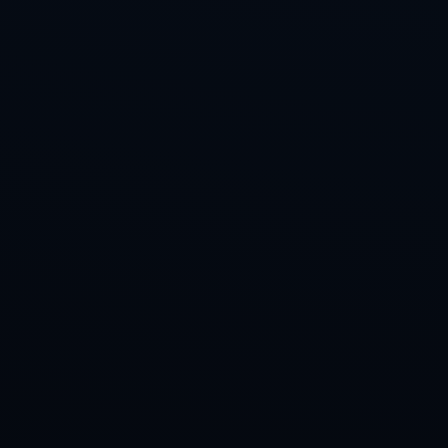
有人可能会质疑伊布为何坚持留在足球场上，而不是选择退役。
打破常规、超越极限的选择而闻名。他在米兰的每一次进球和关键
从尤文图斯和AC米兰的这些故事中，我们可以看到两家俱乐
球员，如伊布，以此带领球队一步步走向复兴。
总之，无论是尤文图斯的不断求变还是AC米兰对经验丰富球
素结合在一起，使得意甲联赛成为一个充满期待与奇迹的竞技舞台
上一篇：巴塞羅那全力聚焦奧爾莫交易 尼科轉會暫時擱置.
公司简介
产品中心