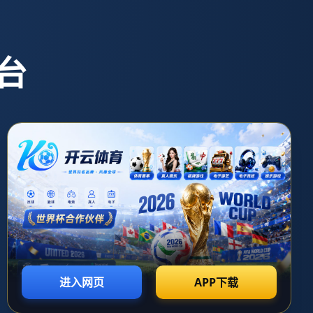
返回首页
|
加入收藏