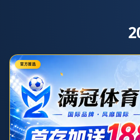
024-5773126
网站首页
关于我们
产品中心