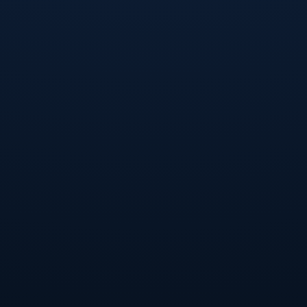
突破口，希望能以一种全新的面貌打破瓶颈。对于这个意甲联赛中的传奇球
部改革，构建一个更具竞争力的阵容和战术体系。塔奇纳迪指出，尤文图
持他们重新夺回意甲霸主的地位。