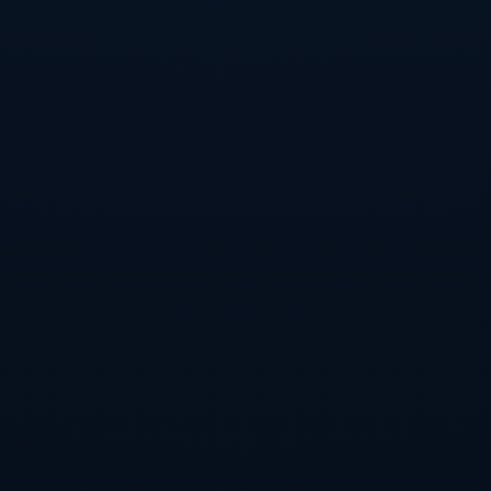
多特蒙德本场比赛的成功，离不开他们高效的*战术部署*。主教练巧
妙地安排了中场的组织与前场的攻击，确保球权的有效控制与频繁的高质
量射门机会。*哈兰德*的两粒进球显然是得益于全队的精妙配合与他个人
的爆发力。
### 关键表现与未来展望