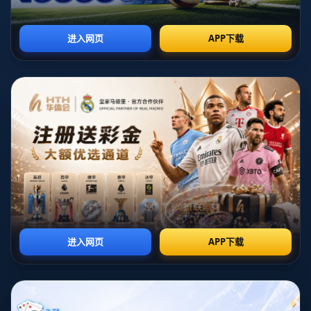
得分能力*。利用队友的传球，他巧妙地避开对方的防守，再次攻破菲尔
特的大门。这一梅开二度的表现无疑证明了他作为顶级前锋的实力。
随后，多特蒙德的另一位进攻点德尼·马伦也不甘示弱。他在大禁区
前一次迅猛的突破后，精准射门得分，将比分锁定在**3-0**。这一进球
不仅体现了他个人的技术实力，更让多特蒙德的胜利彻底板上钉钉。
### 战术解析