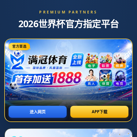
024-5773126
当前位置：
主页
>
新闻中心
意甲第1輪AC米蘭4-2烏迪內斯 雷比奇雙響迪亞斯
傳射建功.
时间：2026-07-11T22:58:56+08:00
来源：必威体育
**意甲开局大战：AC米兰4-2击败乌迪内斯，雷比奇双响迪亚斯传射