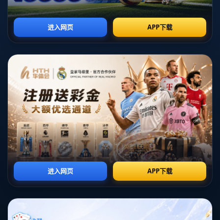
其次，**外援健康与状态的回归不仅是单一的个体恢复，更是整个球
队默契度的提升**。球队只有在最核心的组成部分全部到位且保持健康的
状态下，教练才能够制定出最为合适的战术策略。一名外援在场上的表现
不仅仅影响着他个人的数据，更是直接影响到全队的防守节奏、进攻方案
及中场衔接。而申花此次外援的返回，可以说给了教练组更多灵活布阵的
空间。
此外，从心理角度来看，**外援的全面健康回归无疑增强了全队的信
心**。在笔者之前对球队的一次采访中，某主力外援曾表示：“只有当我
和我的队友都在最佳状态时，我们才能做到最好。”这句话不仅表达了球
员对自己表现的自信，同时也反映了外援对队伍整体配合的重视。这种信
心不止是来源于球员个体的实力，更得益于球队整体稳定的状态和化学反
应。在心理学中，团队成员的整体健康和状态被认为是影响团队表现的重