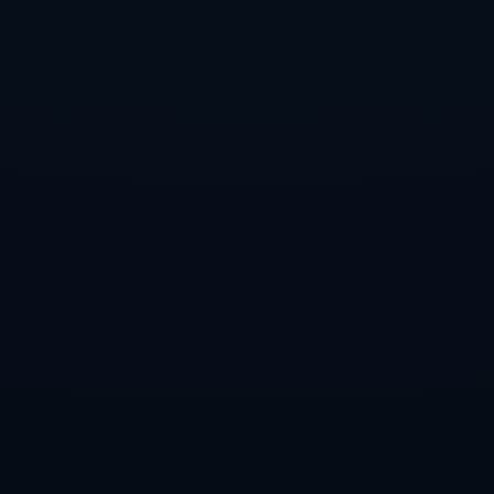
球队在心理和配合上的一次提升**。足协杯决赛的胜负在很大程度上将取
决于球员的身体健康和临场发挥。在此，我们有理由对上海申花在接下来
的比赛中寄予更高的期待。通过这一关键性因素的探讨，不难看出，健康
的外援不仅是球队比赛胜利的基石，更是推动球队不断前进的重要动力。
上一篇：中超第7輪青島隊0-6廣州隊 高拉特梅開二度艾克森洛國富破
下一篇：拉什福德目標打破魯尼進球紀錄 直言滕哈格到來改變球隊命
{Copyright 2024
BETWAY必威 - 必威体育官方网站
All Rights by
必威体育