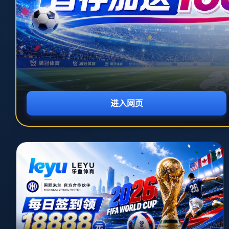
当前位置：
主页
>
新闻中心