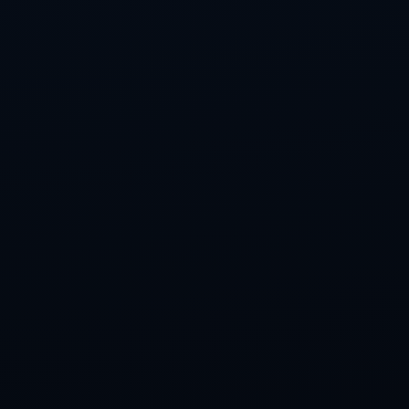
明頻繁更換主帥並非解決問題的“萬能藥”，決策是否合理仍取決於
的苛求，更是足球世界資本化與激烈競爭的縮影。主教練作為一個高
誌 新援索爾洛特兩分鐘內打進兩球.