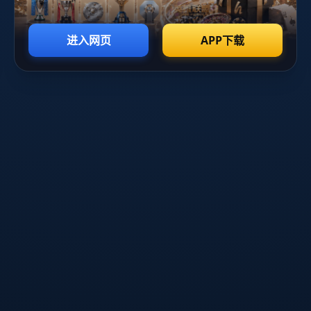
糾葛**
積分榜上掀起激烈爭奪，主帥們的命運也如同賽場上的足球一樣瞬息萬變。一
深入剖析，盤點英超聯賽中這一現象背後的主要因素。
在競爭激烈的英超聯賽，球迷、媒體和俱樂部高層對成績有著極高的要求
*南安普頓*的主帥內森·瓊斯僅執教94天便被解雇，原因在於球隊在他的帶
帥的容忍度也尤為有限。剛從英冠升上的*諾丁漢森林*雖然一度被認為
練的戰術或管理方式產生質疑，球隊內部氛圍隨之惡化，戰績也難以提升。
新任高層的理念不合而遭解職，而接任的*格雷厄姆·波特*則未能迅速贏得
失常，成為下課的催化劑。倘若無法及時調整打法或修復與球員的關係