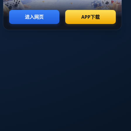
個賽季內多位主教練接連“下課”，如此高頻率的更迭令人不禁思
。不少主教練在賽季中段被解職的主要原因就在於**球隊排名未達
領下陷入了保級泥潭，最終令俱樂部果斷更換教練以求“自救”。
將面臨重大挑戰，但球隊憑藉更換主帥成功擦邊保級，這背後就反映
以切爾西為例，2022-23賽季中途炒掉兩位主帥——圖赫爾和
球員的信任，導致球隊處於長期混亂狀態。
，那麼即使主帥曾經功勳卓著，也可能難逃被解聘的命運。